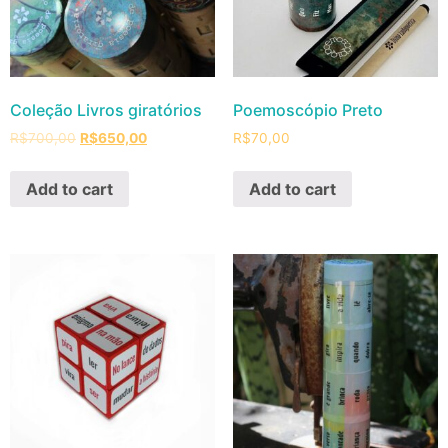
Coleção Livros giratórios
Poemoscópio Preto
R$
700,00
R$
650,00
R$
70,00
Add to cart
Add to cart