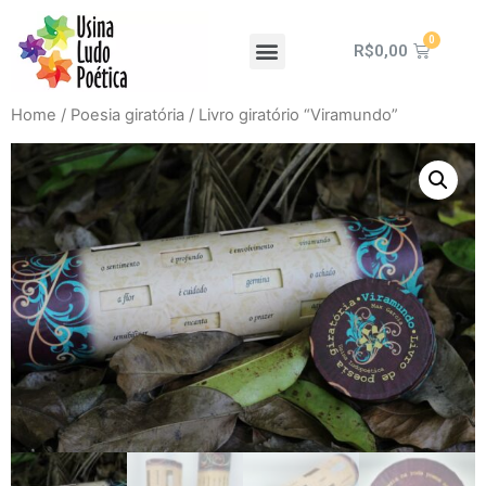
R$
0,00
Home
/
Poesia giratória
/ Livro giratório “Viramundo”