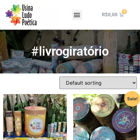
R$
0,00
#livrogiratório
Sale!