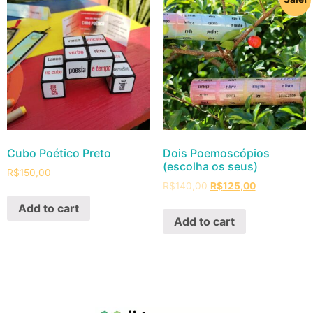
Cubo Poético Preto
Dois Poemoscópios
(escolha os seus)
R$
150,00
R$
140,00
R$
125,00
Add to cart
Add to cart