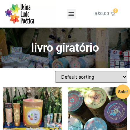
R$
0,00
livro giratório
Sale!