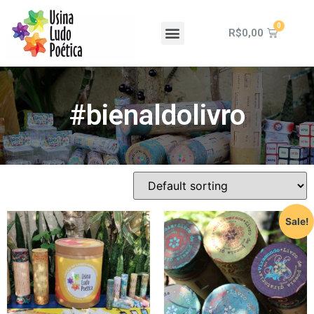
R$
0,00
#bienaldolivro
Sale!